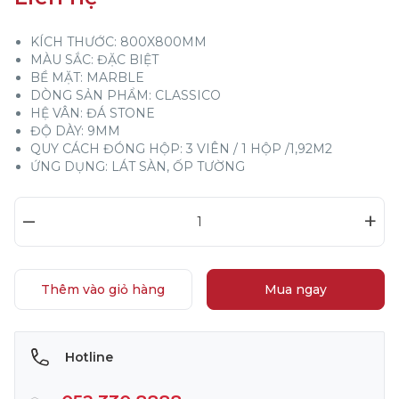
KÍCH THƯỚC: 800X800MM
MÀU SẮC: ĐẶC BIỆT
BỀ MẶT: MARBLE
DÒNG SẢN PHẨM: CLASSICO
HỆ VÂN: ĐÁ STONE
ĐỘ DÀY: 9MM
QUY CÁCH ĐÓNG HỘP: 3 VIÊN / 1 HỘP /1,92M2
ỨNG DỤNG: LÁT SÀN, ỐP TƯỜNG
–
+
Thêm vào giỏ hàng
Mua ngay
Hotline