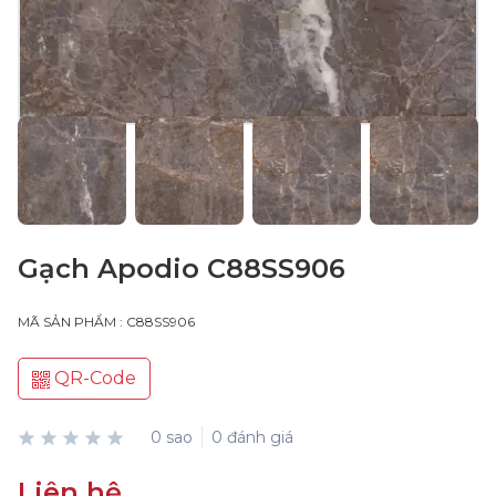
Gạch Apodio C88SS906
MÃ SẢN PHẨM : C88SS906
QR-Code
0 sao
0 đánh giá
Liên hệ