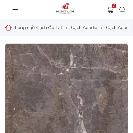
0
Trang chủ
/
Gạch Ốp Lát
/
Gạch Apodio
/
Gạch Apodio