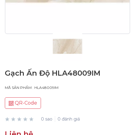
Gạch Ấn Độ HLA48009IM
MÃ SẢN PHẨM : HLA48009IM
QR-Code
0 sao
0 đánh giá
Liên hệ