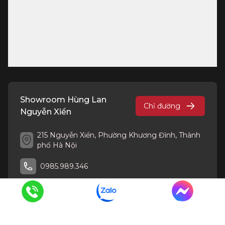
Showroom Hùng Lan
Chỉ đường
Nguyễn Xiển
215 Nguyễn Xiển, Phường Khương Đình, Thành
phố Hà Nội
0985.989.346