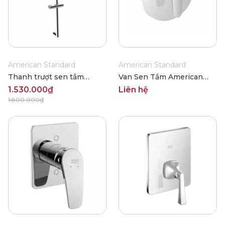
American Standard
American Standard
Thanh trượt sen tắm
Van Sen Tắm American
American Standard
Standard WF-0722
1.530.000₫
Liên hệ
FFAS9099
1.800.000₫