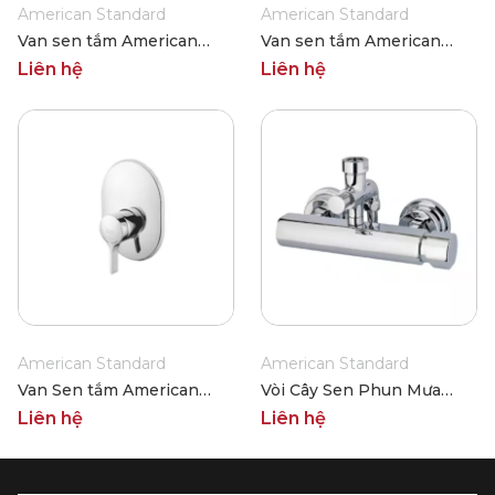
American Standard
American Standard
Van sen tắm American
Van sen tắm American
Standard WF-0922
WF-1622
Liên hệ
Liên hệ
American Standard
American Standard
Van Sen tắm American
Vòi Cây Sen Phun Mưa
WF-6822
American Standard Acacia
Liên hệ
Liên hệ
WF-2772