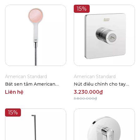
15%
American Standard
American Standard
Bát sen tắm American
Nút điều chỉnh cho tay
Standard FFASS506-PI
sen FFAS0925
Liên hệ
3.230.000₫
3.800.000₫
15%