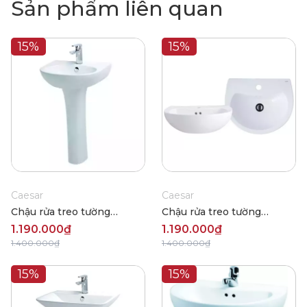
Sản phẩm liên quan
15%
15%
Caesar
Caesar
Chậu rửa treo tường
Chậu rửa treo tường
Caesar L2152+P2445
Caesar L2150-P2445
1.190.000₫
1.190.000₫
1.400.000₫
1.400.000₫
15%
15%