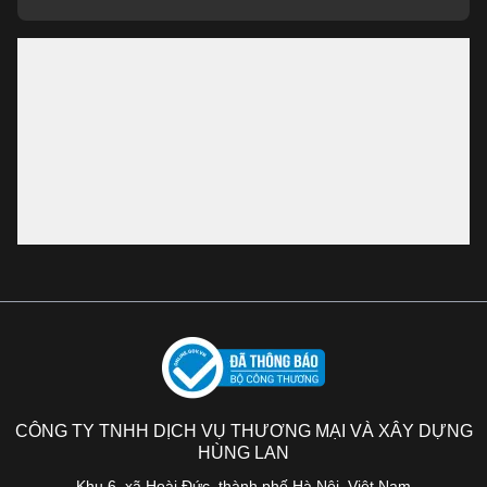
CÔNG TY TNHH DỊCH VỤ THƯƠNG MẠI VÀ XÂY DỰNG
HÙNG LAN
Khu 6, xã Hoài Đức, thành phố Hà Nội, Việt Nam