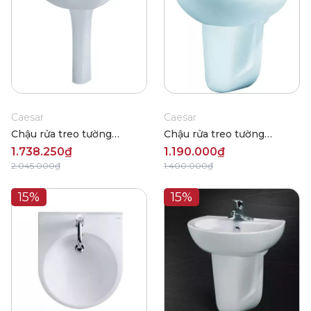
Caesar
Caesar
Chậu rửa treo tường
Chậu rửa treo tường
Caesar L2365-P2445
Caesar L2150-P2441
1.738.250₫
1.190.000₫
2.045.000₫
1.400.000₫
15%
15%