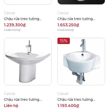
Caesar
Caesar
Chậu rửa treo tường
Chậu rửa treo tường
Caesar LF5302
Caesar L2365-P2443
1.239.300₫
1.653.250₫
1.458.000₫
1.945.000₫
15%
Caesar
Caesar
Chậu rửa treo tường
Chậu rửa treo tường
Caesar LF2270+PF2470
Caesar LF5238
Liên hệ
1.193.400₫