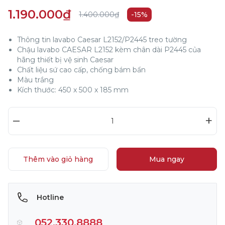
1.190.000₫
1.400.000₫
-15%
Thông tin lavabo Caesar L2152/P2445 treo tường
Chậu lavabo CAESAR L2152 kèm chân dài P2445 của
hãng thiết bị vệ sinh Caesar
Chất liệu sứ cao cấp, chống bám bẩn
Màu trắng
Kích thước: 450 x 500 x 185 mm
–
+
Thêm vào giỏ hàng
Mua ngay
Hotline
052.330.8888