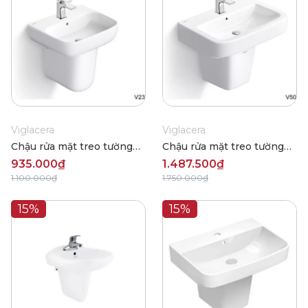
Viglacera
Viglacera
Chậu rửa mặt treo tường
Chậu rửa mặt treo tường
Viglacera V23
Viglacera V50
935.000₫
1.487.500₫
1.100.000₫
1.750.000₫
15%
15%