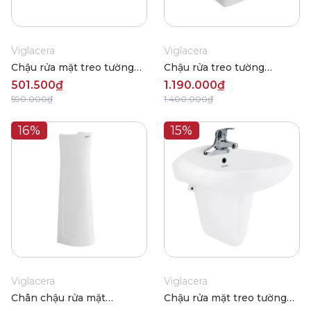
Viglacera
Viglacera
Chậu rửa mặt treo tường
Chậu rửa treo tường
Viglacera VTL3
Viglacera CD58
501.500₫
1.190.000₫
590.000₫
1.400.000₫
16%
15%
Viglacera
Viglacera
Chân chậu rửa mặt
Chậu rửa mặt treo tường