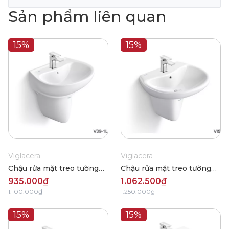
Sản phẩm liên quan
15%
15%
Viglacera
Viglacera
Chậu rửa mặt treo tường
Chậu rửa mặt treo tường
Viglacera V39
Viglacera VI5
935.000₫
1.062.500₫
1.100.000₫
1.250.000₫
15%
15%