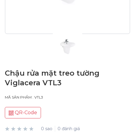
Chậu rửa mặt treo tường
Viglacera VTL3
MÃ SẢN PHẨM : VTL3
QR-Code
0 sao
0 đánh giá