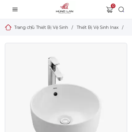
0
Trang chủ
/
Thiết Bị Vệ Sinh
/
Thiết Bị Vệ Sinh Inax
/
Ch