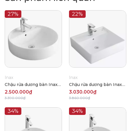
27%
22%
Inax
Inax
Chậu rửa dương bàn Inax
Chậu rửa dương bàn Inax
AL-294V
AL-293V
2.500.000₫
3.030.000₫
3.390.000₫
3.860.000₫
34%
34%