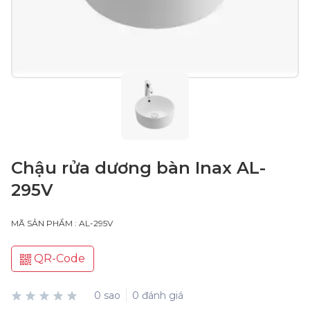
Chậu rửa dương bàn Inax AL-
295V
MÃ SẢN PHẨM : AL-295V
QR-Code
0 sao
0 đánh giá