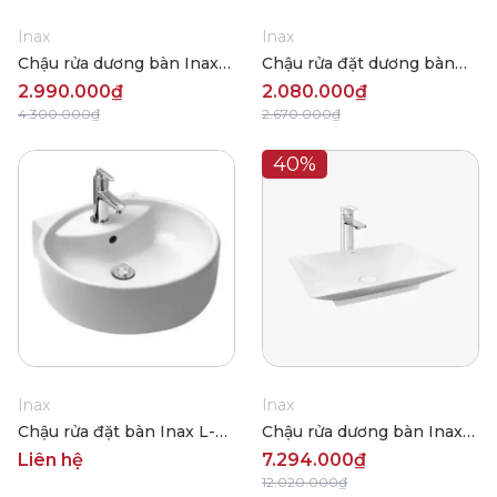
Inax
Inax
Chậu rửa dương bàn Inax
Chậu rửa đặt dương bàn
AL-632V
Inax AL-445V
2.990.000₫
2.080.000₫
4.300.000₫
2.670.000₫
40%
Inax
Inax
Chậu rửa đặt bàn Inax L-
Chậu rửa dương bàn Inax
292VFC
AL-S610V
Liên hệ
7.294.000₫
12.020.000₫