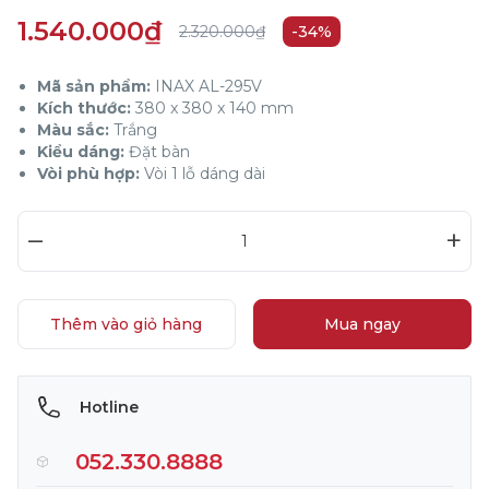
1.540.000₫
2.320.000₫
-34%
Mã sản phẩm:
INAX AL-295V
Kích thước:
380 x 380 x 140 mm
Màu sắc:
Trắng
Kiểu dáng:
Đặt bàn
Vòi phù hợp:
Vòi 1 lỗ dáng dài
–
+
Thêm vào giỏ hàng
Mua ngay
Hotline
052.330.8888