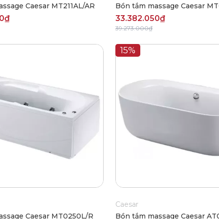
assage Caesar MT211AL/AR
Bồn tắm massage Caesar M
50₫
33.382.050₫
39.273.000₫
15%
Caesar
assage Caesar MT0250L/R
Bồn tắm massage Caesar AT