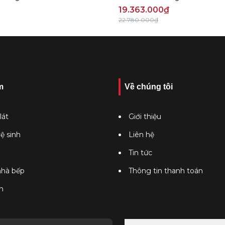
19.363.000₫
22.780.000₫
m
Về chúng tôi
lát
Giới thiệu
vệ sinh
Liên hệ
Tin tức
 nhà bếp
Thông tin thanh toán
n