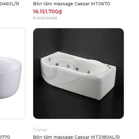
T0460L/R
Bồn tắm massage Caesar MT0670
16.151.700₫
19.002.000₫
Caesar
0770
Bồn tắm massage Caesar MT3180AL/R