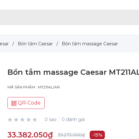
aesar
/
Bồn tắm Caesar
/
Bồn tắm massage Caesar
Bồn tắm massage Caesar MT211A
MÃ SẢN PHẨM : MT211AL/AR
QR-Code
0 sao
0 đánh giá
33.382.050₫
39.273.000₫
-15%