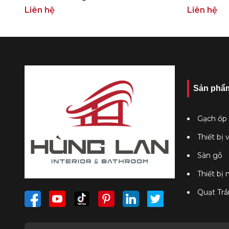
Liên hệ
Liên hệ
Sản phẩ
Gạch ốp 
Thiết bị 
Sàn gỗ
Thiết bị
Quạt Trầ