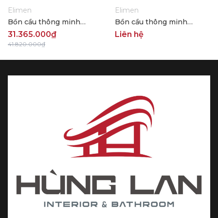
Elimen
Elimen
Bồn cầu thông minh
Bồn cầu thông minh
Elimen CZ1029
Elimen CH1088ZR
31.365.000₫
Liên hệ
41.820.000₫