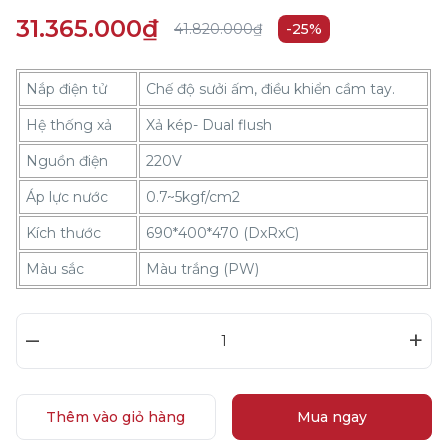
31.365.000₫
41.820.000₫
-25%
Nắp điện tử
Chế độ sưởi ấm, điều khiển cầm tay.
Hệ thống xả
Xả kép- Dual flush
Nguồn điện
220V
Áp lực nước
0.7~5kgf/cm2
Kích thước
690*400*470 (DxRxC)
Màu sắc
Màu trắng (PW)
–
+
Thêm vào giỏ hàng
Mua ngay