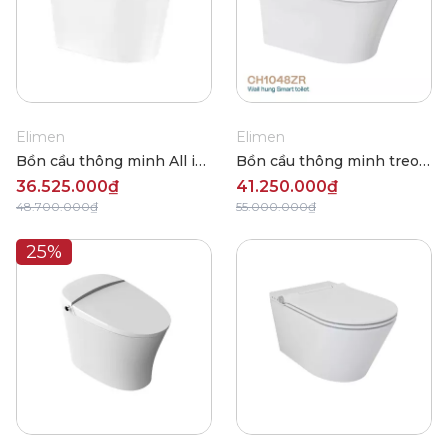
Elimen
Elimen
Bồn cầu thông minh All in
Bồn cầu thông minh treo
one Elimen CZ1036B
tường All in one Elimen
36.525.000₫
41.250.000₫
CH1048ZR
48.700.000₫
55.000.000₫
25%