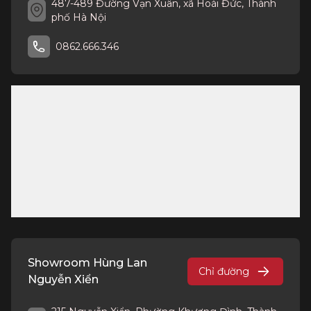
487-489 Đường Vạn Xuân, xã Hoài Đức, Thành
phố Hà Nội
0862.666.346
Showroom Hùng Lan
Chỉ đường
Nguyễn Xiển