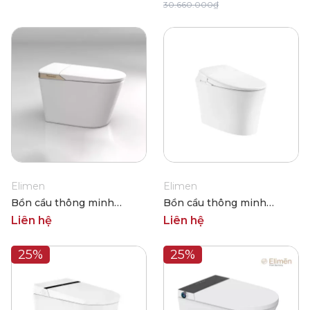
30.660.000₫
Elimen
Elimen
Bồn cầu thông minh
Bồn cầu thông minh
Elimen CZ1027
Elimen CZ1016
Liên hệ
Liên hệ
25%
25%