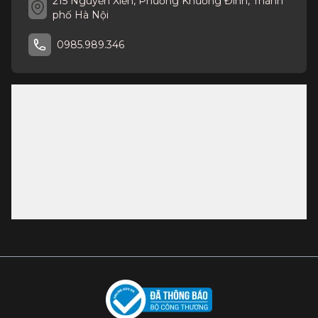
215 Nguyễn Xiển, Phường Khương Đình, Thành
phố Hà Nội
0985.989.346