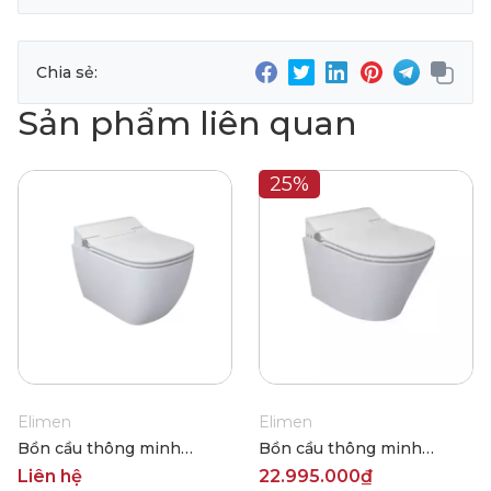
Chia sẻ:
Sản phẩm liên quan
25%
Elimen
Elimen
Bồn cầu thông minh
Bồn cầu thông minh
Elimen CH10166FR
Elimen CH1088FR
Liên hệ
22.995.000₫