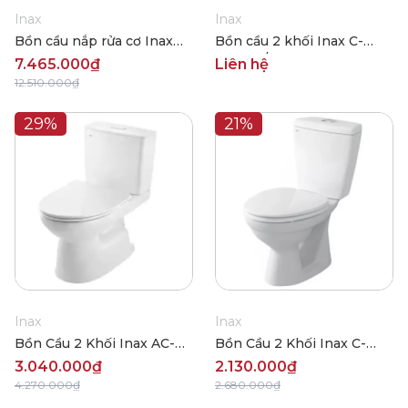
Inax
Inax
Bồn cầu nắp rửa cơ Inax
Bồn cầu 2 khối Inax C-
AC-900R+CW-S32VN
514VAN/BW1
7.465.000₫
Liên hệ
12.510.000₫
29%
21%
Inax
Inax
Bồn Cầu 2 Khối Inax AC-
Bồn Cầu 2 Khối Inax C-
514VAN
108VA
3.040.000₫
2.130.000₫
4.270.000₫
2.680.000₫