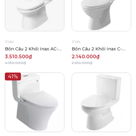
Inax
Inax
Bồn Cầu 2 Khối Inax AC-
Bồn Cầu 2 Khối Inax C-
504VWN
117VAN
3.510.500₫
2.140.000₫
4.130.000₫
2.610.000₫
41%