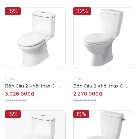
15%
22%
Inax
Inax
Bồn Cầu 2 Khối Inax C-
Bồn Cầu 2 Khối Inax C-
504VWN
108VAN
3.026.000₫
2.270.000₫
3.560.000₫
2.880.000₫
15%
19%