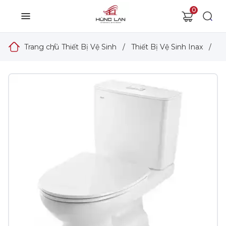
0
Trang chủ
/
Thiết Bị Vệ Sinh
/
Thiết Bị Vệ Sinh Inax
/
Bồ