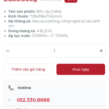
Tên sản phẩm
: Bồn cầu 2 khối
Kích thước
: 728x396x724(mm)
Hệ thống xả
: Kiểu xả xi phông, công nghệ xả rửa vành
rim
Dung lượng xả
: 4.8L/3.0L
Áp lực nước
: 0.05MPa ~ 0. 70MPa
–
+
Thêm vào giỏ hàng
Mua ngay
Hotline
052.330.8888