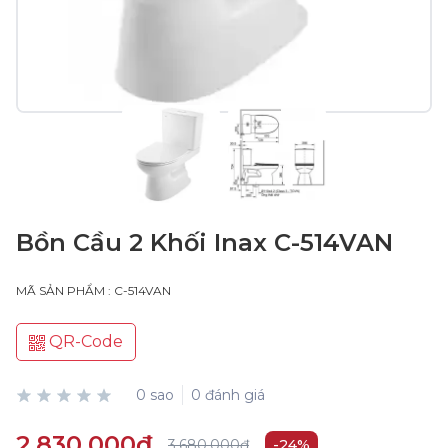
Bồn Cầu 2 Khối Inax C-514VAN
MÃ SẢN PHẨM : C-514VAN
QR-Code
0 sao
0 đánh giá
2.830.000₫
3.680.000₫
-24%