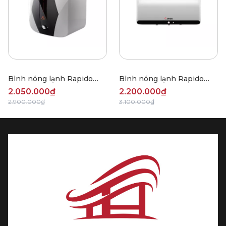
Bình nóng lạnh Rapido
Bình nóng lạnh Rapido
SD20L
HE30L
2.050.000₫
2.200.000₫
2.900.000₫
3.100.000₫