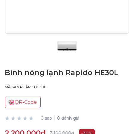
Bình nóng lạnh Rapido HE30L
MÃ SẢN PHẨM : HE30L
QR-Code
0 sao
0 đánh giá
2.200.000₫
3.100.000₫
-30%