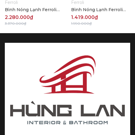
Ferroli
Ferroli
Bình Nóng Lạnh Ferroli
Bình Nóng Lạnh Ferroli
UNO DE 2500W 30L
MITO 6L
2.280.000₫
1.419.000₫
3.370.000₫
1.990.000₫