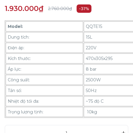
1.930.000₫
2.760.000₫
-31%
Model:
QQTE15
Dung tích:
15L
Điện áp:
220V
Kích thước:
470x305x295
Áp lực:
8 bar
Công suất:
2500W
Tần số:
50Hz
Nhiệt độ tối đa:
~75 độ C
Trọng lượng tịnh:
10kg