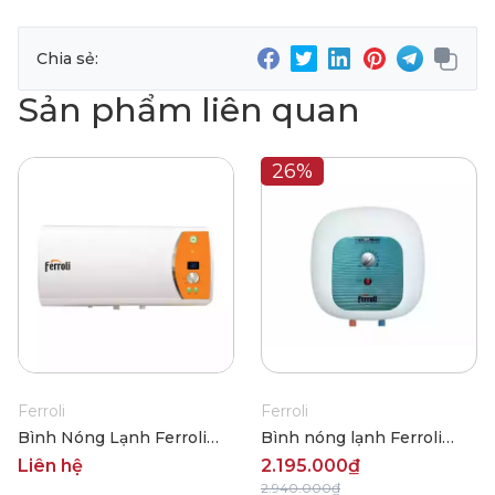
Chia sẻ:
Sản phẩm liên quan
26%
Ferroli
Ferroli
Bình Nóng Lạnh Ferroli
Bình nóng lạnh Ferroli
VERDI DE 30L
Cubo E 30L
Liên hệ
2.195.000₫
2.940.000₫