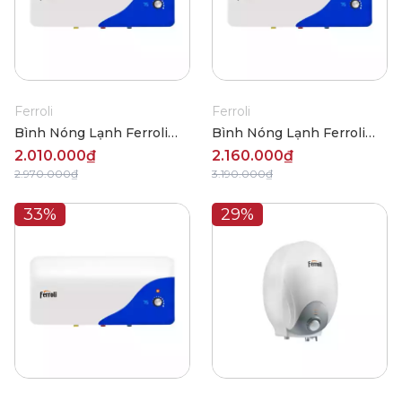
Ferroli
Ferroli
Bình Nóng Lạnh Ferroli
Bình Nóng Lạnh Ferroli
UNO DE 2500W 15L
UNO DE 2500W 20L
2.010.000₫
2.160.000₫
2.970.000₫
3.190.000₫
33%
29%