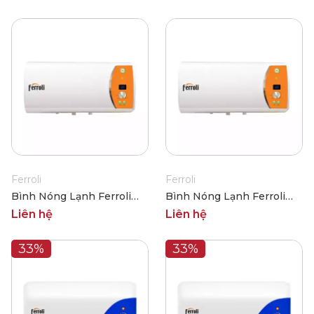
Ferroli
Ferroli
Bình Nóng Lạnh Ferroli
Bình Nóng Lạnh Ferroli
VERDI DE 15L
VERDI DE 20L
Liên hệ
Liên hệ
33%
33%