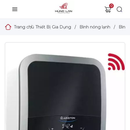
0
Trang chủ
/
Thiết Bị Gia Dụng
/
Bình nóng lạnh
/
Bình 