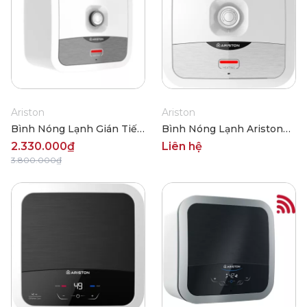
Ariston
Ariston
Bình Nóng Lạnh Gián Tiếp
Bình Nóng Lạnh Ariston
Ariston Andris2 R 15 Lít
An2 15B 2.5FE
2.330.000₫
Liên hệ
3.800.000₫