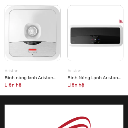
Ariston
Ariston
Bình nóng lạnh Ariston
Bình Nóng Lạnh Ariston
AN2 30 B 2.5 FE
SL2 Lux-D wifi 20
Liên hệ
Liên hệ