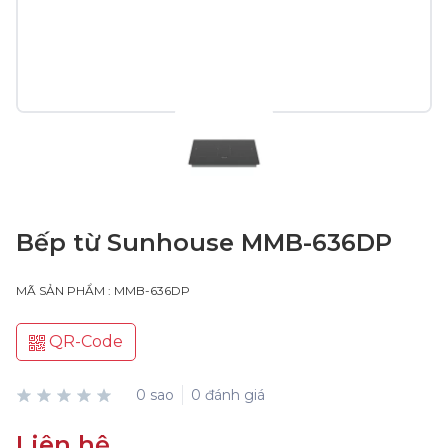
Bếp từ Sunhouse MMB-636DP
MÃ SẢN PHẨM : MMB-636DP
QR-Code
0 sao
0 đánh giá
Liên hệ