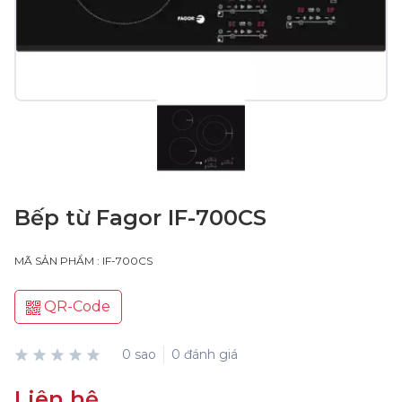
Bếp từ Fagor IF-700CS
MÃ SẢN PHẨM : IF-700CS
QR-Code
0 sao
0 đánh giá
Liên hệ