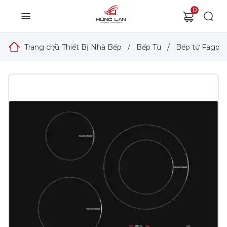
0
Trang chủ
/
Thiết Bị Nhà Bếp
/
Bếp Từ
/
Bếp từ Fagor