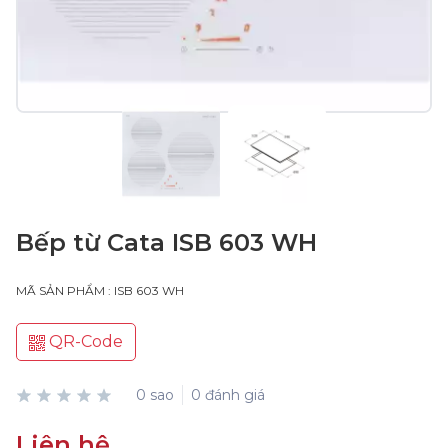
Bếp từ Cata ISB 603 WH
MÃ SẢN PHẨM : ISB 603 WH
QR-Code
0 sao
0 đánh giá
Liên hệ