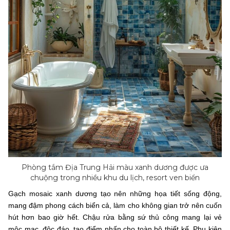
Phòng tắm Địa Trung Hải màu xanh dương được ưa
chuộng trong nhiều khu du lịch, resort ven biển
Gạch mosaic xanh dương tạo nên những họa tiết sống động,
mang đậm phong cách biển cả, làm cho không gian trở nên cuốn
hút hơn bao giờ hết. Chậu rửa bằng sứ thủ công mang lại vẻ
mộc mạc, độc đáo, tạo điểm nhấn cho toàn bộ thiết kế. Phụ kiện