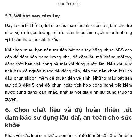
chuẩn xác
5.3. Với bát sen cầm tay
Đây là chi tiết hỗ trợ tốt cho các thao tác như gội đầu, tắm cho trẻ
nhỏ, vệ sinh góc tường, xịt rửa sàn hoặc làm sạch nhanh những
vị trí cần thao tác chính xác.
Khi chọn mua, bạn nên ưu tiên bát sen tay bằng nhựa ABS cao
cấp để đảm bảo trọng lượng nhẹ, dễ cầm lâu mà không mỏi tay,
đồng thời hạn chế nóng bề mặt khi dùng nước ấm. Nếu khu vực
nhà bạn có nguồn nước dễ đóng cặn, tiếp tục nên chọn loại có
đầu phun silicon mềm để thuận tiện vệ sinh. Những mẫu bát sen
tay có 3 đến 5 chế độ phun hoặc tích hợp công nghệ tiết kiệm
nước cũng đáng cân nhắc, nhất là với gia đình sử dụng thường
xuyên.
6. Chọn chất liệu và độ hoàn thiện tốt
đảm bảo sử dụng lâu dài, an toàn cho sức
khỏe
Khác với các loại sen khác, sen âm chỉ để lộ một số bộ phận bên