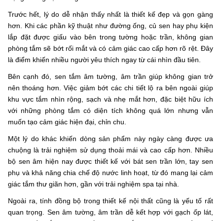
Trước hết, lý do dễ nhận thấy nhất là thiết kế đẹp và gọn gàng
hơn. Khi các phần kỹ thuật như đường ống, củ sen hay phụ kiện
lắp đặt được giấu vào bên trong tường hoặc trần, không gian
phòng tắm sẽ bớt rối mắt và có cảm giác cao cấp hơn rõ rệt. Đây
là điểm khiến nhiều người yêu thích ngay từ cái nhìn đầu tiên.
Bên cạnh đó, sen tắm âm tường, âm trần giúp không gian trở
nên thoáng hơn. Việc giảm bớt các chi tiết lộ ra bên ngoài giúp
khu vực tắm nhìn rộng, sạch và nhẹ mắt hơn, đặc biệt hữu ích
với những phòng tắm có diện tích không quá lớn nhưng vẫn
muốn tạo cảm giác hiện đại, chỉn chu.
Một lý do khác khiến dòng sản phẩm này ngày càng được ưa
chuộng là trải nghiệm sử dụng thoải mái và cao cấp hơn. Nhiều
bộ sen âm hiện nay được thiết kế với bát sen trần lớn, tay sen
phụ và khả năng chia chế độ nước linh hoạt, từ đó mang lại cảm
giác tắm thư giãn hơn, gần với trải nghiệm spa tại nhà.
Ngoài ra, tính đồng bộ trong thiết kế nội thất cũng là yếu tố rất
quan trọng. Sen âm tường, âm trần dễ kết hợp với gạch ốp lát,