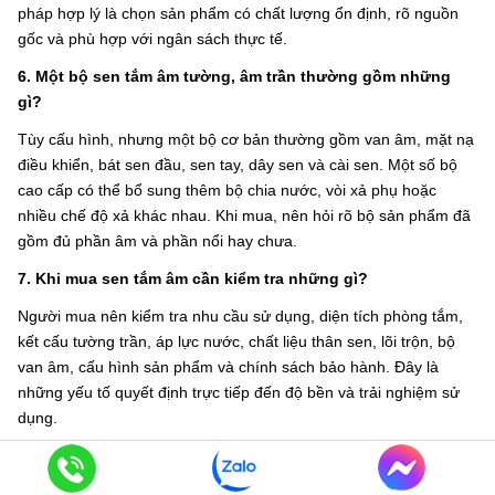
pháp hợp lý là chọn sản phẩm có chất lượng ổn định, rõ nguồn
gốc và phù hợp với ngân sách thực tế.
6. Một bộ sen tắm âm tường, âm trần thường gồm những
gì?
Tùy cấu hình, nhưng một bộ cơ bản thường gồm van âm, mặt nạ
điều khiển, bát sen đầu, sen tay, dây sen và cài sen. Một số bộ
cao cấp có thể bổ sung thêm bộ chia nước, vòi xả phụ hoặc
nhiều chế độ xả khác nhau. Khi mua, nên hỏi rõ bộ sản phẩm đã
gồm đủ phần âm và phần nổi hay chưa.
7. Khi mua sen tắm âm cần kiểm tra những gì?
Người mua nên kiểm tra nhu cầu sử dụng, diện tích phòng tắm,
kết cấu tường trần, áp lực nước, chất liệu thân sen, lõi trộn, bộ
van âm, cấu hình sản phẩm và chính sách bảo hành. Đây là
những yếu tố quyết định trực tiếp đến độ bền và trải nghiệm sử
dụng.
8. Nên chọn sen tắm âm dáng vuông hay dáng tròn?
Điều này phụ thuộc vào phong cách tổng thể của phòng tắm.