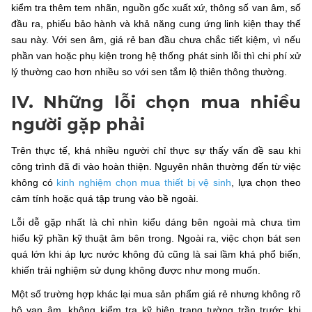
kiểm tra thêm tem nhãn, nguồn gốc xuất xứ, thông số van âm, số
đầu ra, phiếu bảo hành và khả năng cung ứng linh kiện thay thế
sau này. Với sen âm, giá rẻ ban đầu chưa chắc tiết kiệm, vì nếu
phần van hoặc phụ kiện trong hệ thống phát sinh lỗi thì chi phí xử
lý thường cao hơn nhiều so với sen tắm lộ thiên thông thường.
IV. Những lỗi chọn mua nhiều
người gặp phải
Trên thực tế, khá nhiều người chỉ thực sự thấy vấn đề sau khi
công trình đã đi vào hoàn thiện. Nguyên nhân thường đến từ việc
không có
kinh nghiệm chọn mua thiết bị vệ sinh
, lựa chọn theo
cảm tính hoặc quá tập trung vào bề ngoài.
Lỗi dễ gặp nhất là chỉ nhìn kiểu dáng bên ngoài mà chưa tìm
hiểu kỹ phần kỹ thuật âm bên trong. Ngoài ra, việc chọn bát sen
quá lớn khi áp lực nước không đủ cũng là sai lầm khá phổ biến,
khiến trải nghiệm sử dụng không được như mong muốn.
Một số trường hợp khác lại mua sản phẩm giá rẻ nhưng không rõ
bộ van âm, không kiểm tra kỹ hiện trạng tường trần trước khi