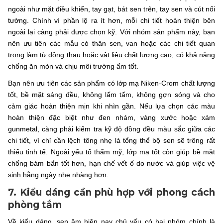
ngoài như mặt điều khiển, tay gạt, bát sen trên, tay sen và cút nối
tường. Chính vì phần lộ ra ít hơn, mỗi chi tiết hoàn thiện bên
ngoài lại càng phải được chọn kỹ. Với nhóm sản phẩm này, bạn
nên ưu tiên các mẫu có thân sen, van hoặc các chi tiết quan
trọng làm từ đồng thau hoặc vật liệu chất lượng cao, có khả năng
chống ăn mòn và chịu môi trường ẩm tốt.
Bạn nên ưu tiên các sản phẩm có lớp mạ Niken-Crom chất lượng
tốt, bề mặt sáng đều, không lấm tấm, không gợn sóng và cho
cảm giác hoàn thiện mịn khi nhìn gần. Nếu lựa chọn các màu
hoàn thiện đặc biệt như đen nhám, vàng xước hoặc xám
gunmetal, càng phải kiểm tra kỹ độ đồng đều màu sắc giữa các
chi tiết, vì chỉ cần lệch tông nhẹ là tổng thể bộ sen sẽ trông rất
thiếu tinh tế. Ngoài yếu tố thẩm mỹ, lớp mạ tốt còn giúp bề mặt
chống bám bẩn tốt hơn, hạn chế vết ố do nước và giúp việc vệ
sinh hằng ngày nhẹ nhàng hơn.
7. Kiểu dáng cần phù hợp với phong cách
phòng tắm
Về kiểu dáng, sen âm hiện nay chủ yếu có hai nhóm chính là