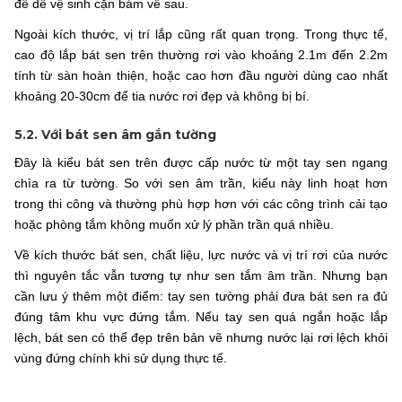
để dễ vệ sinh cặn bám về sau.
Ngoài kích thước, vị trí lắp cũng rất quan trọng. Trong thực tế,
cao độ lắp bát sen trên thường rơi vào khoảng 2.1m đến 2.2m
tính từ sàn hoàn thiện, hoặc cao hơn đầu người dùng cao nhất
khoảng 20-30cm để tia nước rơi đẹp và không bị bí.
5.2. Với bát sen âm gắn tường
Đây là kiểu bát sen trên được cấp nước từ một tay sen ngang
chìa ra từ tường. So với sen âm trần, kiểu này linh hoạt hơn
trong thi công và thường phù hợp hơn với các công trình cải tạo
hoặc phòng tắm không muốn xử lý phần trần quá nhiều.
Về kích thước bát sen, chất liệu, lực nước và vị trí rơi của nước
thì nguyên tắc vẫn tương tự như sen tắm âm trần. Nhưng bạn
cần lưu ý thêm một điểm: tay sen tường phải đưa bát sen ra đủ
đúng tâm khu vực đứng tắm. Nếu tay sen quá ngắn hoặc lắp
lệch, bát sen có thể đẹp trên bản vẽ nhưng nước lại rơi lệch khỏi
vùng đứng chính khi sử dụng thực tế.