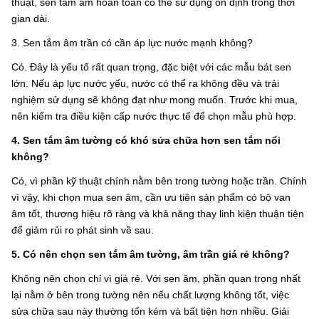
thuật, sen tắm âm hoàn toàn có thể sử dụng ổn định trong thời
gian dài.
3. Sen tắm âm trần có cần áp lực nước mạnh không?
Có. Đây là yếu tố rất quan trọng, đặc biệt với các mẫu bát sen
lớn. Nếu áp lực nước yếu, nước có thể ra không đều và trải
nghiệm sử dụng sẽ không đạt như mong muốn. Trước khi mua,
nên kiểm tra điều kiện cấp nước thực tế để chọn mẫu phù hợp.
4. Sen tắm âm tường có khó sửa chữa hơn sen tắm nổi
không?
Có, vì phần kỹ thuật chính nằm bên trong tường hoặc trần. Chính
vì vậy, khi chọn mua sen âm, cần ưu tiên sản phẩm có bộ van
âm tốt, thương hiệu rõ ràng và khả năng thay linh kiện thuận tiện
để giảm rủi ro phát sinh về sau.
5. Có nên chọn sen tắm âm tường, âm trần giá rẻ không?
Không nên chọn chỉ vì giá rẻ. Với sen âm, phần quan trọng nhất
lại nằm ở bên trong tường nên nếu chất lượng không tốt, việc
sửa chữa sau này thường tốn kém và bất tiện hơn nhiều. Giải