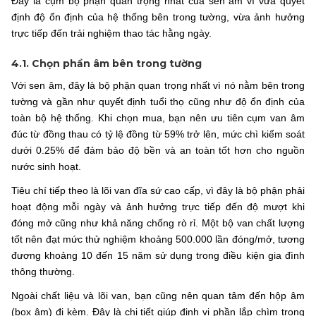
Đây là cụm bộ phận quan trọng nhất của sen âm vì vừa quyết
định độ ổn định của hệ thống bên trong tường, vừa ảnh hưởng
trực tiếp đến trải nghiệm thao tác hằng ngày.
4.1. Chọn phần âm bên trong tường
Với sen âm, đây là bộ phận quan trọng nhất vì nó nằm bên trong
tường và gần như quyết định tuổi thọ cũng như độ ổn định của
toàn bộ hệ thống. Khi chọn mua, bạn nên ưu tiên cụm van âm
đúc từ đồng thau có tỷ lệ đồng từ 59% trở lên, mức chì kiểm soát
dưới 0.25% để đảm bảo độ bền và an toàn tốt hơn cho nguồn
nước sinh hoạt.
Tiêu chí tiếp theo là lõi van đĩa sứ cao cấp, vì đây là bộ phận phải
hoạt động mỗi ngày và ảnh hưởng trực tiếp đến độ mượt khi
đóng mở cũng như khả năng chống rò rỉ. Một bộ van chất lượng
tốt nên đạt mức thử nghiệm khoảng 500.000 lần đóng/mở, tương
đương khoảng 10 đến 15 năm sử dụng trong điều kiện gia đình
thông thường.
Ngoài chất liệu và lõi van, bạn cũng nên quan tâm đến hộp âm
(box âm) đi kèm. Đây là chi tiết giúp định vị phần lắp chìm trong