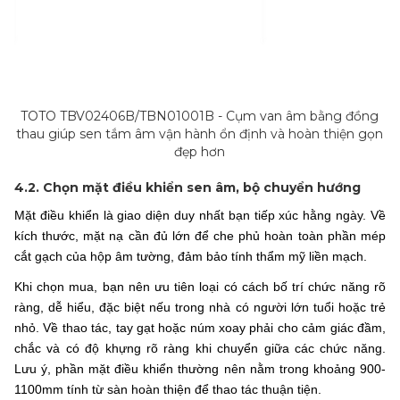
TOTO TBV02406B/TBN01001B - Cụm van âm bằng đồng
thau giúp sen tắm âm vận hành ổn định và hoàn thiện gọn
đẹp hơn
4.2. Chọn mặt điều khiển sen âm, bộ chuyển hướng
Mặt điều khiển là giao diện duy nhất bạn tiếp xúc hằng ngày. Về
kích thước, mặt nạ cần đủ lớn để che phủ hoàn toàn phần mép
cắt gạch của hộp âm tường, đảm bảo tính thẩm mỹ liền mạch.
Khi chọn mua, bạn nên ưu tiên loại có cách bố trí chức năng rõ
ràng, dễ hiểu, đặc biệt nếu trong nhà có người lớn tuổi hoặc trẻ
nhỏ. Về thao tác, tay gạt hoặc núm xoay phải cho cảm giác đầm,
chắc và có độ khựng rõ ràng khi chuyển giữa các chức năng.
Lưu ý, phần mặt điều khiển thường nên nằm trong khoảng 900-
1100mm tính từ sàn hoàn thiện để thao tác thuận tiện.