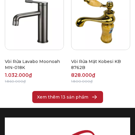
Vòi Rửa Lavabo Moonoah
Vòi Rửa Mặt Kobesi KB
MN-018K
8762B
1.032.000₫
828.000₫
1.860.000₫
1.800.000₫
Xem thêm
13
sản phẩm