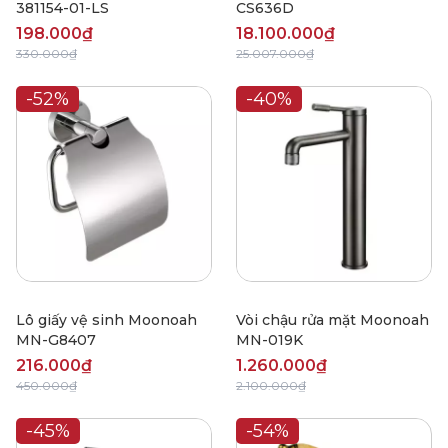
381154-01-LS
CS636D
198.000₫
18.100.000₫
330.000₫
25.007.000₫
-52%
-40%
Lô giấy vệ sinh Moonoah
Vòi chậu rửa mặt Moonoah
MN-G8407
MN-019K
216.000₫
1.260.000₫
450.000₫
2.100.000₫
-45%
-54%