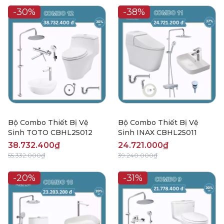
-30%
-38%
Bộ Combo Thiết Bị Vệ
Bộ Combo Thiết Bị Vệ
Sinh TOTO CBHL25012
Sinh INAX CBHL25011
38.732.400₫
24.721.000₫
55.332.000₫
39.240.000₫
-20%
-31%