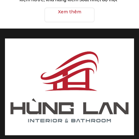
cách chính xác và khả năng điều chỉnh áp lực
Xem thêm
nước.
Một số mẫu vòi rửa bát TOTO còn có khả năng
quay 360 độ, tạo sự tiện lợi trong việc sử dụng
và làm sạch bát đĩa.
Ngoài ra, vòi rửa bát TOTO còn có các tính
năng chống bám cặn và chống xước, giúp bảo
vệ vẻ đẹp và sự sáng bóng của sản phẩm trong
thời gian dài.
Sản phẩm có kiểu dáng hiện đại và hài hòa,
được chế tạo từ chất liệu đồng thau bền vững,
lớp mạ Chrome sáng bóng và chống gỉ sét, tạo
ra một không gian sáng đẹp cho căn bếp của
bạn.
Vòi rửa bát TOTO cao cấp, thương hiệu đến từ Nhật Bản,
mua ngay tại Hùng Lan chính hãng, giá rẻ, chiết khấu cao,
uy tín hỗ trợ lắp đặt vận chuyển.