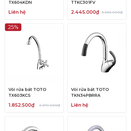
TX604KDN
TTKC301FV
Liên hệ
2.445.000₫
3.260.000₫
25%
Vòi rửa bát TOTO
Vòi rửa bát TOTO
TX603KCS
TKN34PBRRA
1.852.500₫
Liên hệ
2.470.000₫