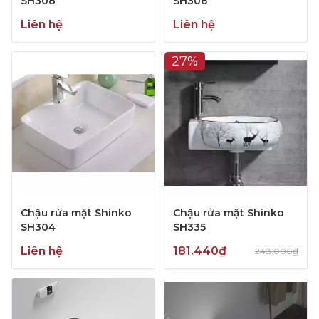
SH308
SH306
Liên hệ
Liên hệ
27%
Chậu rửa mặt Shinko
Chậu rửa mặt Shinko
SH304
SH335
Liên hệ
181.440₫
248.000₫