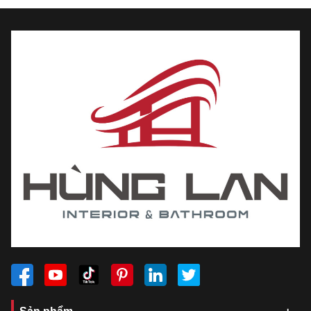
thẩm mỹ vừa có giá trị sử dụng lâu dài, vẻ đẹp
sản phẩm hấp dẫn từ mọi góc nhìn.
Bát sen và tay sen được thiết kế với đầu phun
đặc biệt, giúp tăng áp lực nước lên gấp nhiều
lần so với những vòi sen thông thường. Sen
tắm mang lại cảm giác thoải mái và dễ chịu khi
tắm, đảm bảo lượng nước đều đặn, hoàn toàn
không lo áp lực nước thấp.
Cấu tạo đơn giản, chỉ bao gồm 1 củ sen và 1
bát sen cầm tay, rất dễ sử dụng, lắp đặt cũng
không phức tạp, nếu cần sửa chữa thay thế
cũng dễ dàng.
Mua ngay sen tắm thường Rusit-Vado - thương hiệu đến
từ Anh, chất lượng cao, mẫu mã đẹp, chính hãng, giá rẻ tại
Hùng Lan, hỗ trợ vận chuyển, lắp đặt!