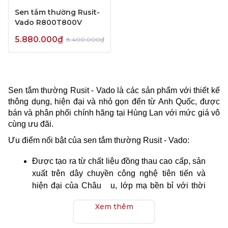
Sen tắm thường Rusit-
Vado R800T800V
5.880.000₫
8.400.000₫
Sen tắm thường Rusit - Vado là các sản phẩm với thiết kế
thông dụng, hiện đại và nhỏ gọn đến từ Anh Quốc, được
bán và phân phối chính hãng tại Hùng Lan với mức giá vô
cùng ưu đãi.
Ưu điểm nổi bật của sen tắm thường Rusit - Vado:
Được tạo ra từ chất liệu đồng thau cao cấp, sản
xuất trên dây chuyền công nghệ tiên tiến và
hiện đại của Châu u, lớp mạ bền bỉ với thời
gian.
Xem thêm
Với thiết kế độc đáo, hiện đại và nhỏ gọn, sen
tắm thường Rusit - Vado vừa đảm bảo về mặt