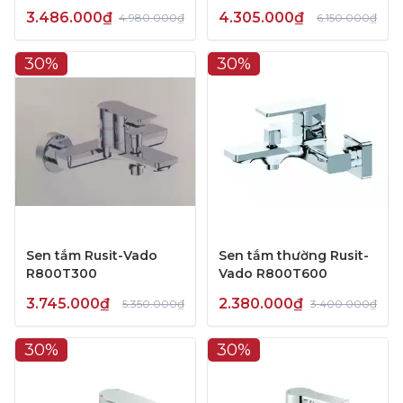
3.486.000₫
4.305.000₫
4.980.000₫
6.150.000₫
30%
30%
Sen tắm Rusit-Vado
Sen tắm thường Rusit-
R800T300
Vado R800T600
3.745.000₫
2.380.000₫
5.350.000₫
3.400.000₫
30%
30%