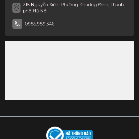
215 Nguyễn Xiển, Phường Khương Đình, Thành
Liên hệ ngay với Showroom Hùng Lan để được tư vấn chi
phố Hà Nội
tiết nhé!
0985.989.346