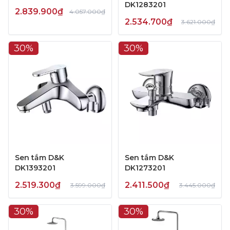
DK1283201
2.839.900₫
4.057.000₫
2.534.700₫
3.621.000₫
30%
30%
Sen tắm D&K
Sen tắm D&K
DK1393201
DK1273201
2.519.300₫
2.411.500₫
3.599.000₫
3.445.000₫
30%
30%