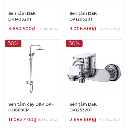
Sen tắm D&K
Sen tắm D&K
DK1433201
DK1293201
3.650.500₫
3.006.500₫
5.215.000₫
4.295.000₫
30%
30%
Sen tắm cây D&K DK-
Sen tắm D&K
HJ1668CP
DK1253201
11.082.400₫
2.658.600₫
15.832.000₫
3.798.000₫