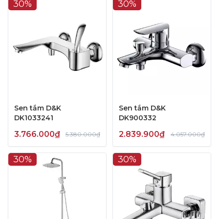
30%
30%
Sen tắm D&K
Sen tắm D&K
DK1033241
DK900332
3.766.000₫
2.839.900₫
5.380.000₫
4.057.000₫
30%
30%