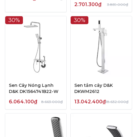
2.701.300₫
3.859.000₫
30%
30%
Sen Cây Nóng Lạnh
Sen tắm cây D&K
D&K DK1564741B22-W
DKWM2612
6.064.100₫
13.042.400₫
8.663.000₫
18.632.000₫