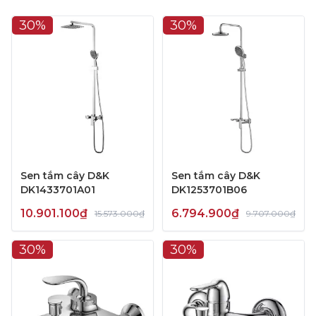
30%
30%
Sen tắm cây D&K
Sen tắm cây D&K
DK1433701A01
DK1253701B06
10.901.100₫
6.794.900₫
15.573.000₫
9.707.000₫
30%
30%