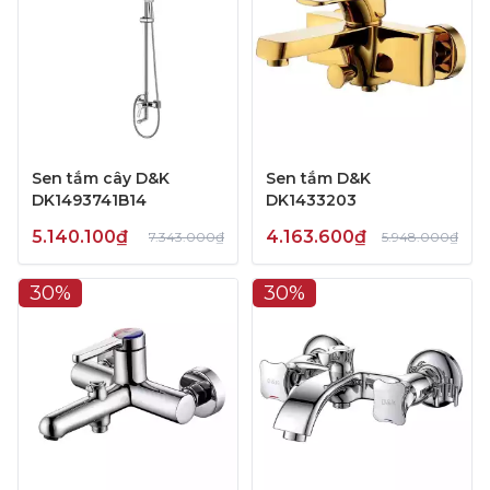
Sen tắm cây D&K
Sen tắm D&K
DK1493741B14
DK1433203
5.140.100₫
4.163.600₫
7.343.000₫
5.948.000₫
30%
30%