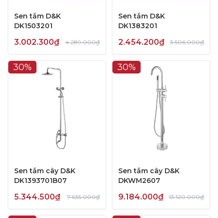
Sen tắm D&K
Sen tắm D&K
DK1503201
DK1383201
3.002.300₫
2.454.200₫
4.289.000₫
3.506.000₫
30%
30%
Sen tắm cây D&K
Sen tắm cây D&K
DK1393701B07
DKWM2607
5.344.500₫
9.184.000₫
7.635.000₫
13.120.000₫