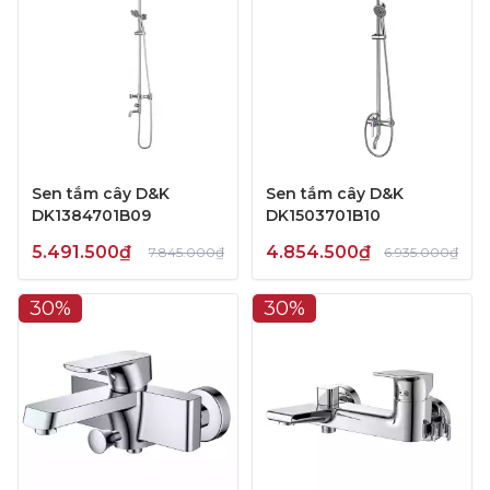
Sen tắm cây D&K
Sen tắm cây D&K
DK1384701B09
DK1503701B10
5.491.500₫
4.854.500₫
7.845.000₫
6.935.000₫
30%
30%