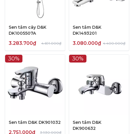
Sen tắm cây D&K
Sen tắm D&K
DK1005507A
DK1493201
3.283.700₫
3.080.000₫
4.691.000₫
4.400.000₫
30%
30%
Sen tắm D&K DK901032
Sen tắm D&K
DK900632
2.751.000₫
3.930.000₫