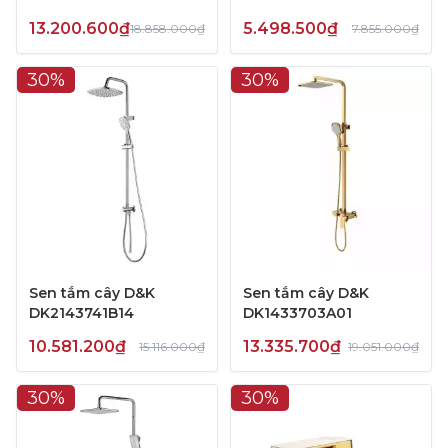
13.200.600₫
5.498.500₫
18.858.000₫
7.855.000₫
30%
30%
Sen tắm cây D&K
Sen tắm cây D&K
DK2143741B14
DK1433703A01
10.581.200₫
13.335.700₫
15.116.000₫
19.051.000₫
30%
30%