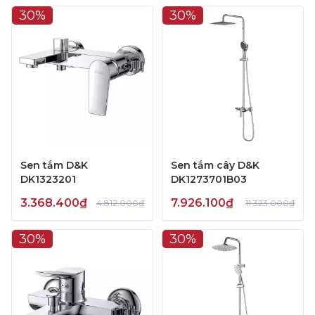
30%
30%
Sen tắm D&K
Sen tắm cây D&K
DK1323201
DK1273701B03
3.368.400₫
7.926.100₫
4.812.000₫
11.323.000₫
30%
30%