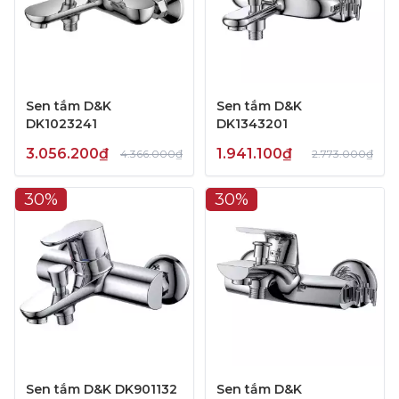
Sen tắm D&K
Sen tắm D&K
DK1023241
DK1343201
3.056.200₫
1.941.100₫
4.366.000₫
2.773.000₫
30%
30%
Sen tắm D&K DK901132
Sen tắm D&K