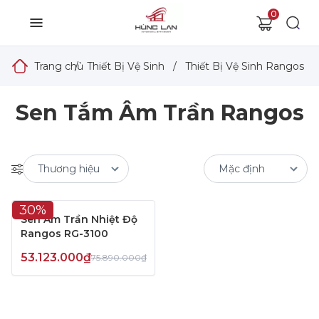
0
Trang chủ
/
Thiết Bị Vệ Sinh
/
Thiết Bị Vệ Sinh Rangos
/
Sen Tắm Âm Trần Rangos
30%
Sen Âm Trần Nhiệt Độ
Rangos RG-3100
53.123.000₫
75.890.000₫