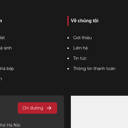
m
Về chúng tôi
lát
Giới thiệu
vệ sinh
Liên hệ
Tin tức
 nhà bếp
Thông tin thanh toán
n
Chỉ đường
phố Hà Nội