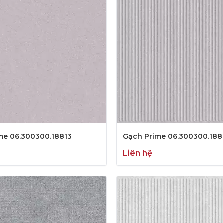
me 06.300300.18813
Gạch Prime 06.300300.188
Liên hệ