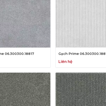
me 06.300300.18817
Gạch Prime 06.300300.188
Liên hệ