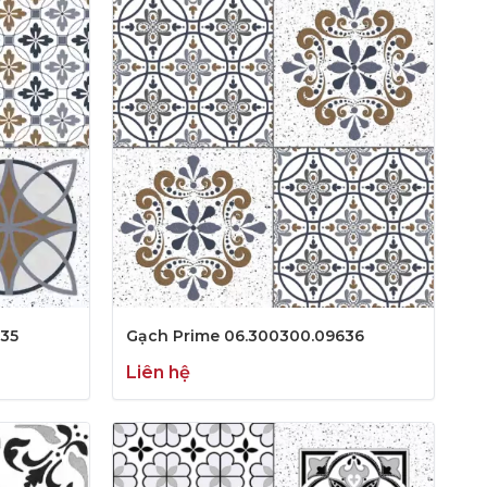
635
Gạch Prime 06.300300.09636
Liên hệ