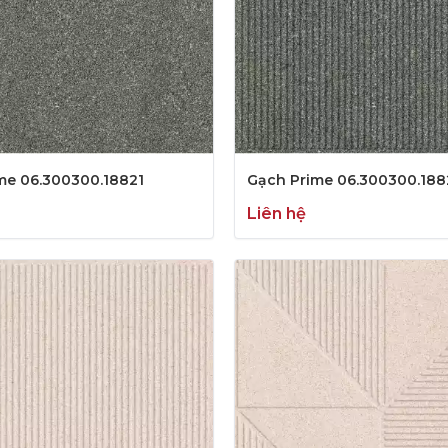
me 06.300300.18821
Gạch Prime 06.300300.188
Liên hệ