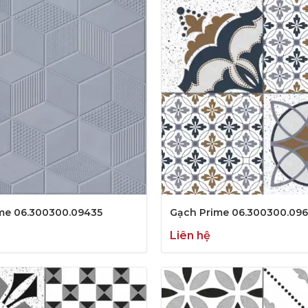
me 06.300300.09435
Gạch Prime 06.300300.09
Liên hệ