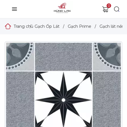
0
Trang chủ
/
Gạch Ốp Lát
/
Gạch Prime
/
Gạch lát nền 