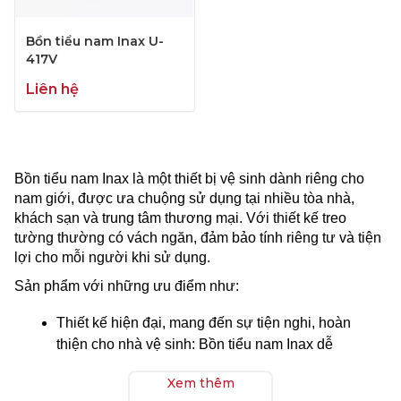
Bồn tiểu nam Inax U-
417V
Liên hệ
Bồn tiểu nam Inax là một thiết bị vệ sinh dành riêng cho
nam giới, được ưa chuộng sử dụng tại nhiều tòa nhà,
khách sạn và trung tâm thương mại. Với thiết kế treo
tường thường có vách ngăn, đảm bảo tính riêng tư và tiện
lợi cho mỗi người khi sử dụng.
Sản phẩm với những ưu điểm như:
Thiết kế hiện đại, mang đến sự tiện nghi, hoàn
thiện cho nhà vệ sinh: Bồn tiểu nam Inax dễ
dàng lắp đặt, phân chia khu vực vệ sinh thành
Xem thêm
khu nam riêng biệt, giúp sử dụng tối đa được