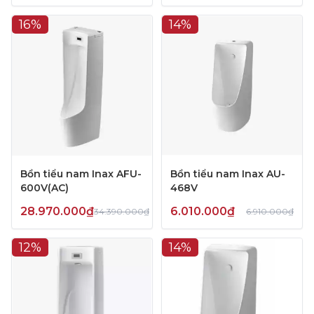
16%
14%
Bồn tiểu nam Inax AFU-
Bồn tiểu nam Inax AU-
600V(AC)
468V
28.970.000₫
6.010.000₫
34.390.000₫
6.910.000₫
12%
14%