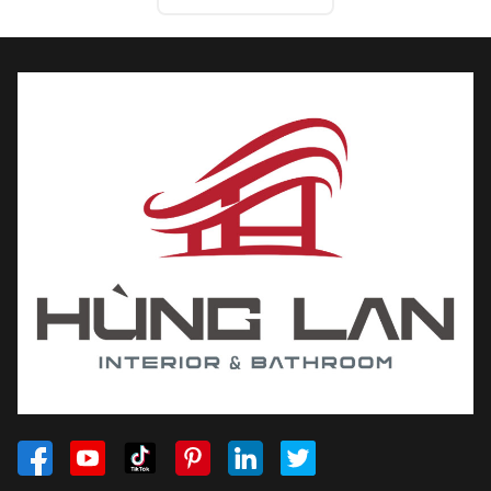
công năng nhà vệ sinh.
Đảm bảo nhà vệ sinh sạch sẽ, ngăn nắp: Khi
dùng bồn cầu, nam giới sử dụng có thể xảy ra
tình trạng nước tiểu bắn lên thành bồn, tạo tình
trạng không hợp vệ sinh và không thoải mái cho
người tiếp theo sử dụng. Tuy nhiên, việc sử
dụng bồn tiểu INAX giải quyết vấn đề này, ngăn
chặn hiện tượng nước tiểu bắn ra, duy trì sự
khô ráo và sạch sẽ cho mặt sàn.
Bền bỉ, chất lượng cao: Bồn tiểu nam Inax đều
được sản xuất theo quy trình đạt chuẩn của
Nhật Bản, nguồn nguyên liệu tốt, bên ngoài
được tráng một lớp men sứ công nghệ Aqua
Ceramic chống bám bẩn hiệu quả, đảm bảo sản
phẩm bền bỉ, không ố vàng, dễ dàng vệ sinh.
Gía cả phải chăng: Những chiếc bồn tiểu nam
Inax được Hùng Lan bán và phân phối luôn là
hàng chính hãng với mức giá vô cùng hợp lý,
chiết khấu cao.