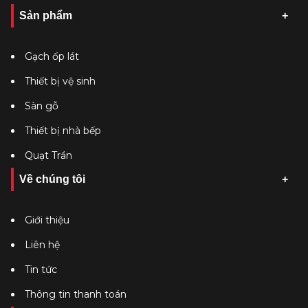
Sản phẩm
Showroom Hùng Lan chuyên phân phối, bán lẻ bồn tiểu
Inax chính hãng, giá hợp lý nhất thị trường. Liên hệ với
showroom Hùng Lan ngay nhé!
Gạch ốp lát
Thiết bị vệ sinh
Sàn gỗ
Thiết bị nhà bếp
Quạt Trần
Về chúng tôi
Giới thiệu
Liên hệ
Tin tức
Thông tin thanh toán