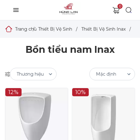
0
Trang chủ
/
Thiết Bị Vệ Sinh
/
Thiết Bị Vệ Sinh Inax
/
Bồ
Bồn tiểu nam Inax
12%
10%