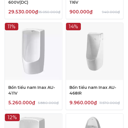
600V(DC)
116V
29.530.000₫
900.000₫
35.050.000₫
940.000₫
11%
14%
Bồn tiểu nam Inax AU-
Bồn tiểu nam Inax AU-
411V
468IR
5.260.000₫
9.960.000₫
5.880.000₫
11.570.000₫
12%