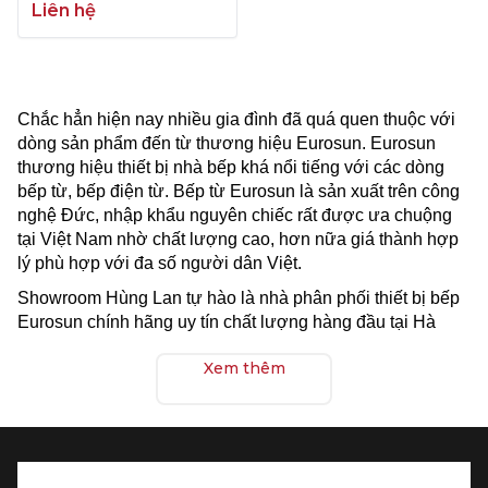
Liên hệ
Chắc hẳn hiện nay nhiều gia đình đã quá quen thuộc với
dòng sản phẩm đến từ thương hiệu Eurosun. Eurosun
thương hiệu thiết bị nhà bếp khá nổi tiếng với các dòng
bếp từ, bếp điện từ. Bếp từ Eurosun là sản xuất trên công
nghệ Đức, nhập khẩu nguyên chiếc rất được ưa chuộng
tại Việt Nam nhờ chất lượng cao, hơn nữa giá thành hợp
lý phù hợp với đa số người dân Việt.
Showroom Hùng Lan tự hào là nhà phân phối thiết bị bếp
Eurosun chính hãng uy tín chất lượng hàng đầu tại Hà
Nội.
Xem thêm
Mếu bạn đang có nhu cầu mua bếp từ Eurosun và đang
cần tìm đại lý bếp từ Eurosun giá rẻ tại Hà Nội, vui lòng
liên hệ ngay showroom Hùng Lan để được tư vấn chi tiết.