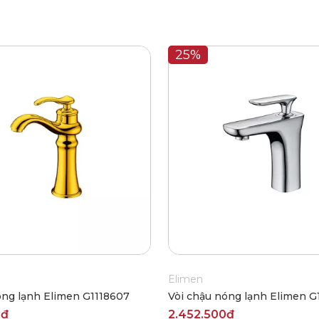
25%
Elimen
óng lạnh Elimen G1118607
Vòi chậu nóng lạnh Elimen G
0₫
2.452.500₫