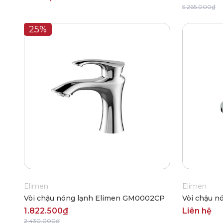
5.265.000₫
25%
Elimen
Elimen
Vòi chậu nóng lạnh Elimen GM0002CP
Vòi chậu n
1.822.500₫
Liên hệ
2.430.000₫