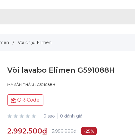
limen
/
Vòi chậu Elimen
Vòi lavabo Elimen G591088H
MÃ SẢN PHẨM : G591088H
QR-Code
0 sao
0 đánh giá
2.992.500₫
3.990.000₫
-25%