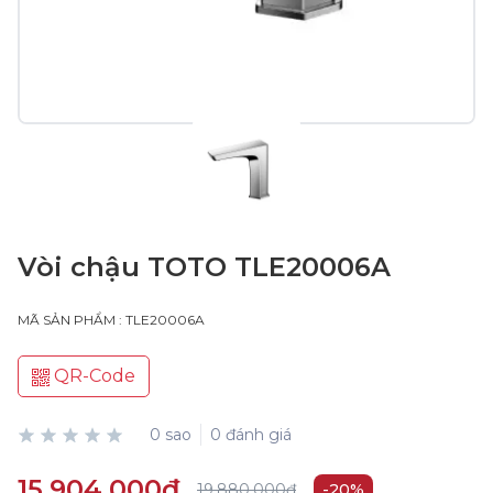
Vòi chậu TOTO TLE20006A
MÃ SẢN PHẨM : TLE20006A
QR-Code
0 sao
0 đánh giá
15.904.000₫
19.880.000₫
-20%