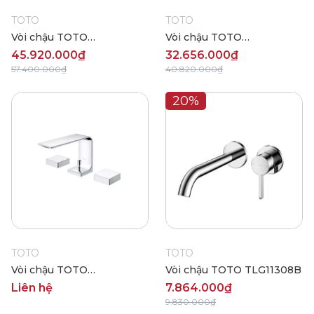
TOTO
TOTO
Vòi chậu TOTO
Vòi chậu TOTO
TLP02310B
TLP02304B
45.920.000₫
32.656.000₫
57.400.000₫
40.820.000₫
20%
TOTO
TOTO
Vòi chậu TOTO
Vòi chậu TOTO TLG11308B
TLP02201B
Liên hệ
7.864.000₫
9.830.000₫