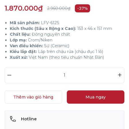
1.870.000₫
2.960.000₫
-37%
Mã sản phẩm:
LFV-612S
Kích thước (Sâu x Rộng x Cao):
153 x 46 x 151 mm
Chất liệu:
Đồng nguyên chất
Lớp mạ:
Crom/Niken
Van điều khiển:
Sứ (Ceramic)
Kiểu lắp đặt:
Lắp trên chậu rửa (chậu đục 1 lỗ)
Xuất xứ:
Việt Nam (theo tiêu chuẩn Nhật Bản)
–
+
Thêm vào giỏ hàng
Mua ngay
Hotline