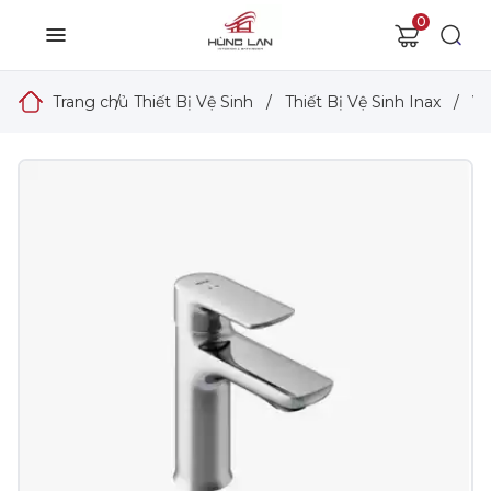
0
Trang chủ
/
Thiết Bị Vệ Sinh
/
Thiết Bị Vệ Sinh Inax
/
Vò