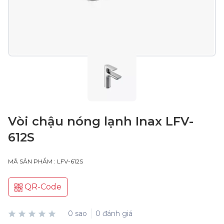
Vòi chậu nóng lạnh Inax LFV-
612S
MÃ SẢN PHẨM : LFV-612S
QR-Code
0 sao
0 đánh giá