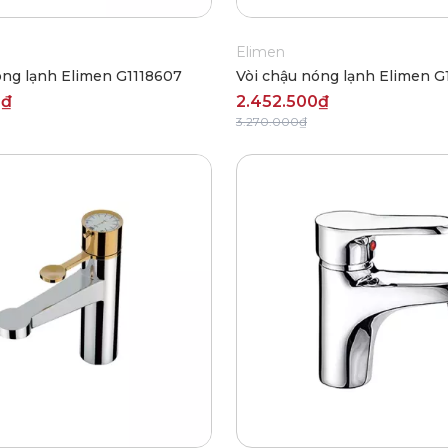
Elimen
óng lạnh Elimen G1118607
Vòi chậu nóng lạnh Elimen G
0₫
2.452.500₫
3.270.000₫