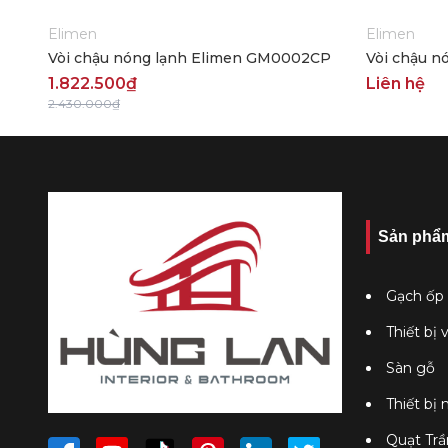
Elimen
Elimen
Vòi chậu nóng lạnh Elimen GM0002CP
Vòi chậu n
1.822.500₫
Liên hệ
2.430.000₫
Sản phẩ
Gạch ốp 
Thiết bị 
Sàn gỗ
Thiết bị
Quạt Trầ