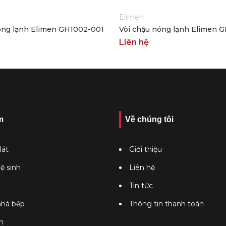
Elimen
óng lạnh Elimen GH1002-001
Vòi chậu nóng lạnh Elimen 
Liên hệ
m
Về chúng tôi
lát
Giới thiệu
vệ sinh
Liên hệ
Tin tức
 nhà bếp
Thông tin thanh toán
n