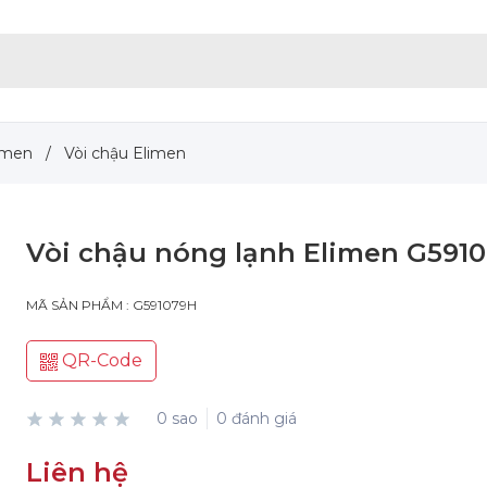
limen
/
Vòi chậu Elimen
Vòi chậu nóng lạnh Elimen G591
MÃ SẢN PHẨM : G591079H
QR-Code
0 sao
0 đánh giá
Liên hệ