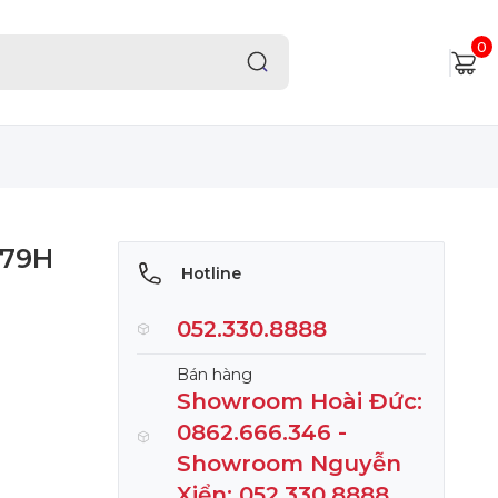
0
079H
Hotline
052.330.8888
Bán hàng
Showroom Hoài Đức:
0862.666.346 -
Showroom Nguyễn
Xiển: 052.330.8888