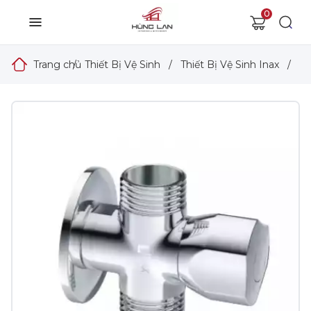
0
Trang chủ
/
Thiết Bị Vệ Sinh
/
Thiết Bị Vệ Sinh Inax
/
Ph