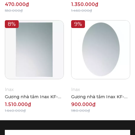
6075VAR
470.000₫
1.350.000₫
550.000₫
1.460.000₫
8%
9%
Inax
Inax
Gương nhà tắm Inax KF-
Gương nhà tắm Inax KF-
6090VA
5070VAC
1.510.000₫
900.000₫
1.640.000₫
980.000₫