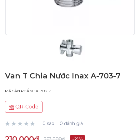
Van T Chia Nước Inax A-703-7
MÃ SẢN PHẨM : A-703-7
QR-Code
0 sao
0 đánh giá
210.000₫
263.000₫
-21%