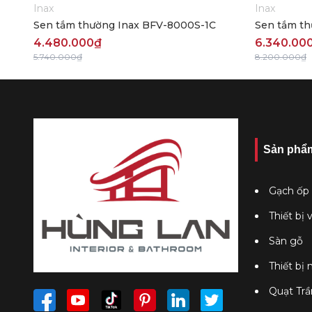
Inax
Inax
Sen tắm thường Inax BFV-8000S-1C
Sen tắm t
4.480.000₫
6.340.00
5.740.000₫
8.200.000₫
Sản phẩ
Gạch ốp 
Thiết bị 
Sàn gỗ
Thiết bị
Quạt Trầ