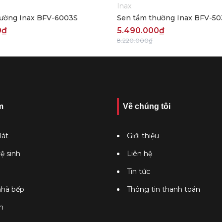
Inax
hường Inax BFV-6003S
Sen tắm thường Inax BFV-50
0₫
5.490.000₫
8.220.000₫
m
Về chúng tôi
lát
Giới thiệu
vệ sinh
Liên hệ
Tin tức
 nhà bếp
Thông tin thanh toán
n