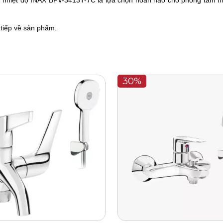
m nhiệt độ INAX BFV-3413T-7C là lựa chọn hoàn hảo cho phòng tắm hi
 tiếp về sản phẩm.
30%