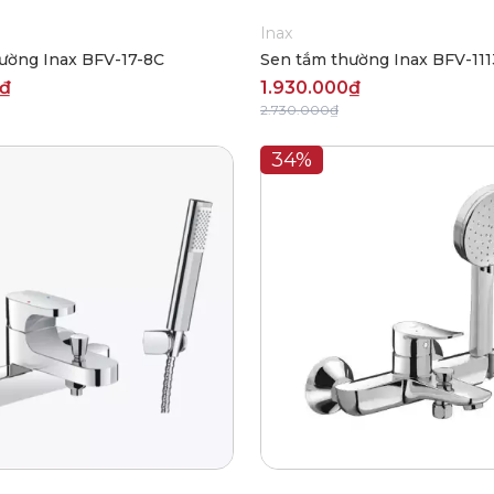
Inax
ường Inax BFV-17-8C
Sen tắm thường Inax BFV-11
0₫
1.930.000₫
2.730.000₫
34%