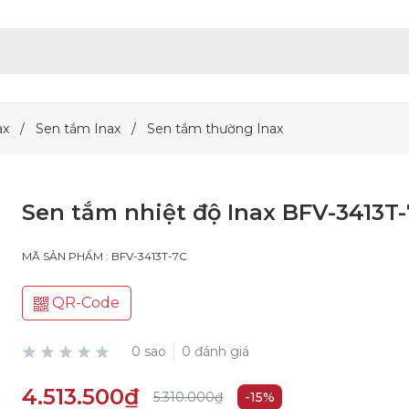
ax
/
Sen tắm Inax
/
Sen tắm thường Inax
Sen tắm nhiệt độ Inax BFV-3413T
MÃ SẢN PHẨM : BFV-3413T-7C
QR-Code
0 sao
0 đánh giá
4.513.500₫
5.310.000₫
-15%