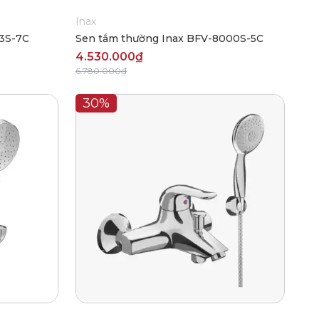
Inax
13S-7C
Sen tắm thường Inax BFV-8000S-5C
4.530.000₫
6.780.000₫
30%