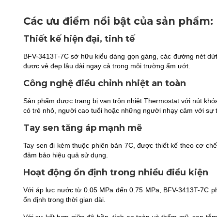
Các ưu điểm nổi bật của sản phẩm:
Thiết kế hiện đại, tinh tế
BFV-3413T-7C sở hữu kiểu dáng gọn gàng, các đường nét dứt 
được vẻ đẹp lâu dài ngay cả trong môi trường ẩm ướt.
Công nghệ điều chỉnh nhiệt an toàn
Sản phẩm được trang bị van trộn nhiệt Thermostat với nút khó
có trẻ nhỏ, người cao tuổi hoặc những người nhạy cảm với sự t
Tay sen tăng áp mạnh mẽ
Tay sen đi kèm thuộc phiên bản 7C, được thiết kế theo cơ ch
đảm bảo hiệu quả sử dụng.
Hoạt động ổn định trong nhiều điều kiện
Với áp lực nước từ 0.05 MPa đến 0.75 MPa, BFV-3413T-7C phù
ổn định trong thời gian dài.