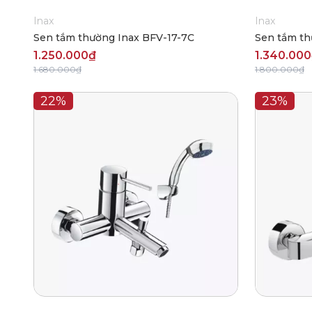
Inax
Inax
Sen tắm thường Inax BFV-17-7C
Sen tắm th
1.250.000₫
1.340.00
1.680.000₫
1.800.000₫
22%
23%