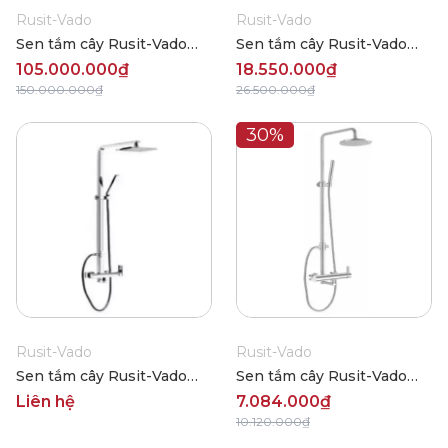
Rusit-Vado
Rusit-Vado
Sen tắm cây Rusit-Vado
Sen tắm cây Rusit-Vado
President 1001
President 1002
105.000.000₫
18.550.000₫
150.000.000₫
26.500.000₫
30%
Rusit-Vado
Rusit-Vado
Sen tắm cây Rusit-Vado
Sen tắm cây Rusit-Vado
R686T606
R686T608
Liên hệ
7.084.000₫
10.120.000₫