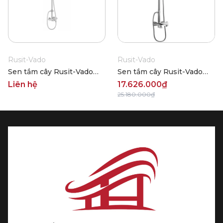
Rusit-Vado
Rusit-Vado
Sen tắm cây Rusit-Vado
Sen tắm cây Rusit-Vado
R686T867
R686T868
Liên hệ
17.626.000₫
25.180.000₫