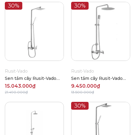
30%
30%
Rusit-Vado
Rusit-Vado
Sen tắm cây Rusit-Vado
Sen tắm cây Rusit-Vado
R686T666
R686T669
15.043.000₫
9.450.000₫
21.490.000₫
13.500.000₫
30%