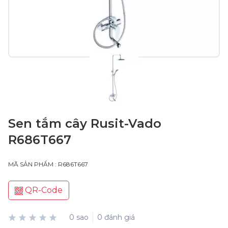
Sen tắm cây Rusit-Vado
R686T667
MÃ SẢN PHẨM : R686T667
QR-Code
0 sao
0 đánh giá