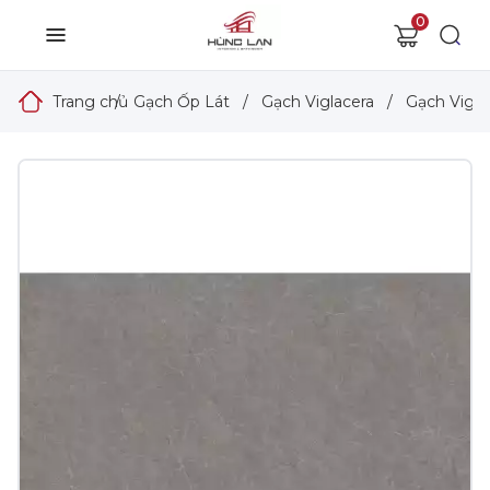
0
Trang chủ
/
Gạch Ốp Lát
/
Gạch Viglacera
/
Gạch Vigla