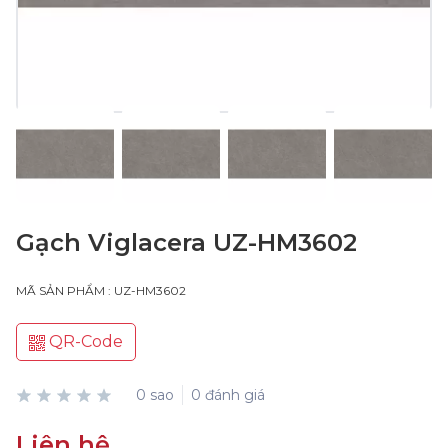
Gạch Viglacera UZ-HM3602
MÃ SẢN PHẨM : UZ-HM3602
QR-Code
0 sao
0 đánh giá
Liên hệ