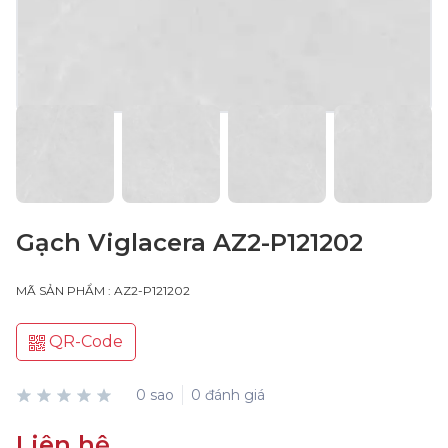
Gạch Viglacera AZ2-P121202
MÃ SẢN PHẨM : AZ2-P121202
QR-Code
0 sao
0 đánh giá
Liên hệ