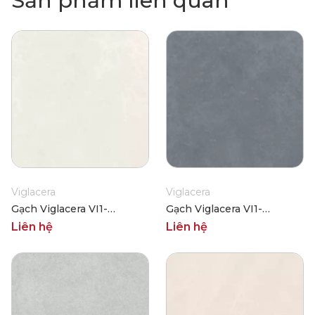
Sản phẩm liên quan
Viglacera
Viglacera
Gạch Viglacera VI1-
Gạch Viglacera VI1-
9GM121201
9GM121203
Liên hệ
Liên hệ