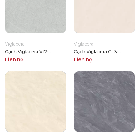
Viglacera
Viglacera
Gạch Viglacera VI2-
Gạch Viglacera CL3-
9GM121202
M121204
Liên hệ
Liên hệ