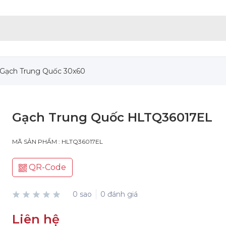
Gạch Trung Quốc 30x60
Gạch Trung Quốc HLTQ36017EL
MÃ SẢN PHẨM : HLTQ36017EL
QR-Code
0 sao
0 đánh giá
Liên hệ