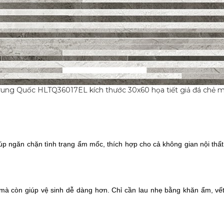
rung Quốc HLTQ36017EL kích thước 30x60 họa tiết giả đá chẻ 
iúp ngăn chặn tình trạng ẩm mốc, thích hợp cho cả không gian nội thất
à còn giúp vệ sinh dễ dàng hơn. Chỉ cần lau nhẹ bằng khăn ẩm, vết