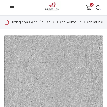
0
Trang chủ
/
Gạch Ốp Lát
/
Gạch Prime
/
Gạch lát nền 