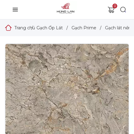
0
Trang chủ
/
Gạch Ốp Lát
/
Gạch Prime
/
Gạch lát nền 