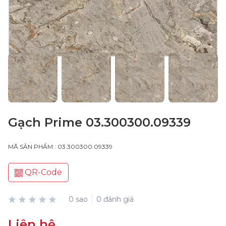
Gạch Prime 03.300300.09339
MÃ SẢN PHẨM : 03.300300.09339
QR-Code
0 sao
0 đánh giá
Liên hệ