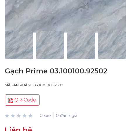
Gạch Prime 03.100100.92502
MÃ SẢN PHẨM : 03.100100.92502
QR-Code
0 sao
0 đánh giá
Liên hệ