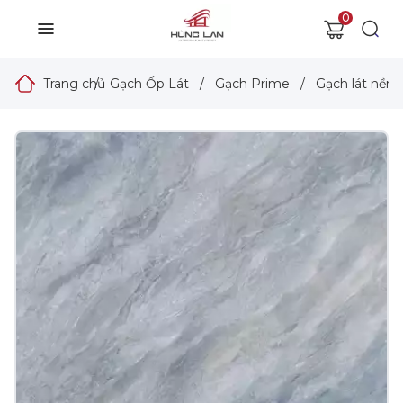
0
Trang chủ
/
Gạch Ốp Lát
/
Gạch Prime
/
Gạch lát nền 