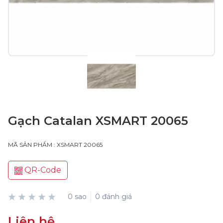
Gạch Catalan XSMART 20065
MÃ SẢN PHẨM : XSMART 20065
QR-Code
0 sao
0 đánh giá
Liên hệ