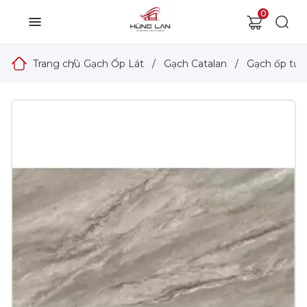
0
Trang chủ
/
Gạch Ốp Lát
/
Gạch Catalan
/
Gạch ốp tườ