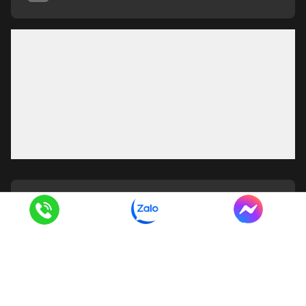
Showroom Hùng Lan
Chỉ đường
Nguyễn Xiển
215 Nguyễn Xiển, Phường Khương Đình, Thành
phố Hà Nội
0985.989.346