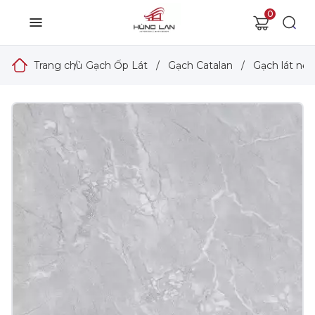
0
Trang chủ
/
Gạch Ốp Lát
/
Gạch Catalan
/
Gạch lát nền