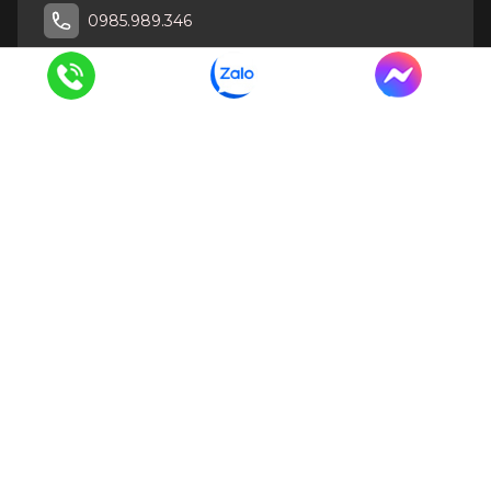
0985.989.346
CÔNG TY TNHH DỊCH VỤ THƯƠNG MẠI VÀ XÂY DỰNG