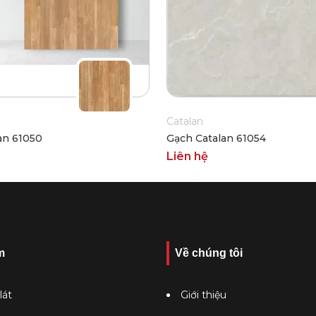
Catalan
an 61050
Gạch Catalan 61054
Liên hệ
m
Về chúng tôi
lát
Giới thiệu