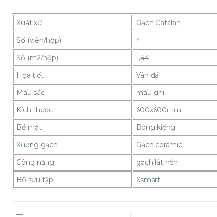
Xuất xứ
Gạch Catalan
Số (viên/hộp)
4
Số (m2/hộp)
1,44
Họa tiết
Vân đá
Màu sắc
màu ghi
Kích thước
600x600mm
Bề mặt
Bóng kiếng
Xương gạch
Gạch ceramic
Công năng
gạch lát nền
Bộ sưu tập
Xsmart
–