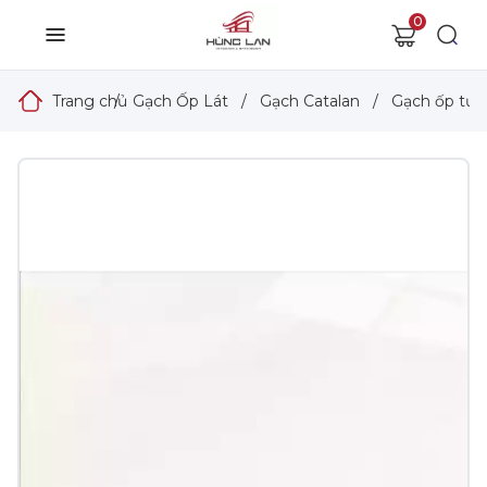
0
Trang chủ
/
Gạch Ốp Lát
/
Gạch Catalan
/
Gạch ốp tườ