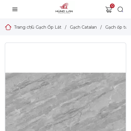
0
Trang chủ
/
Gạch Ốp Lát
/
Gạch Catalan
/
Gạch ốp tườ