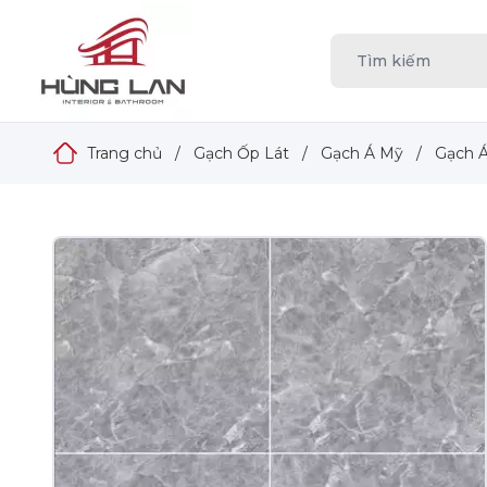
Trang chủ
/
Gạch Ốp Lát
/
Gạch Á Mỹ
/
Gạch 