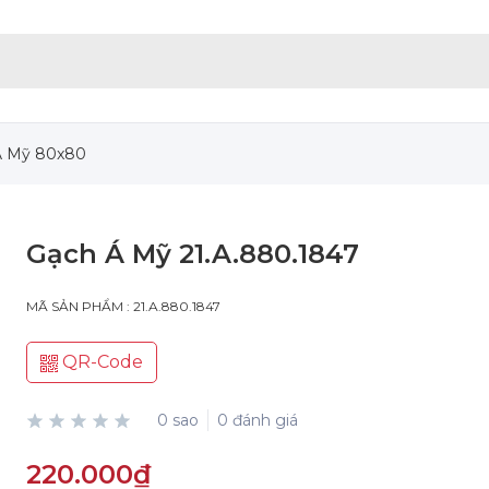
Á Mỹ 80x80
Gạch Á Mỹ 21.A.880.1847
MÃ SẢN PHẨM : 21.A.880.1847
QR-Code
0 sao
0 đánh giá
220.000₫