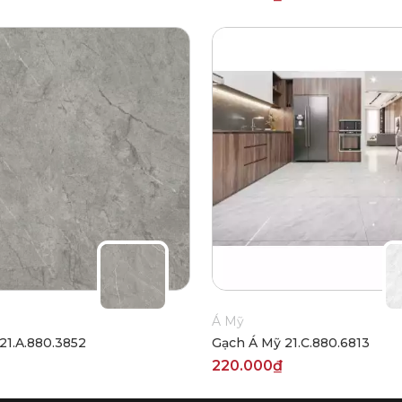
Á Mỹ
21.A.880.3852
Gạch Á Mỹ 21.C.880.6813
220.000₫