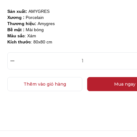
Sản xuất:
AMYGRES
Xương :
Porcelain
Thương hiệu:
Amygres
Bề mặt :
Mài bóng
Màu sắc
: Xám
Kích thước
: 80x80 cm
–
Thêm vào giỏ hàng
Mua ngay