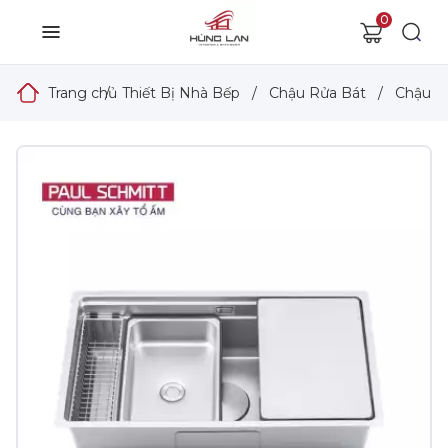
0
Trang chủ
/
Thiết Bị Nhà Bếp
/
Chậu Rửa Bát
/
Chậu R