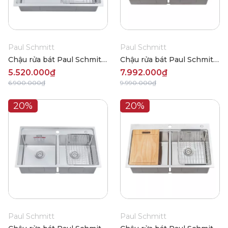
Paul Schmitt
Paul Schmitt
Chậu rửa bát Paul Schmitt
Chậu rửa bát Paul Schmitt
PA7050-TDA
PA8250-TD
5.520.000₫
7.992.000₫
6.900.000₫
9.990.000₫
20%
20%
Paul Schmitt
Paul Schmitt