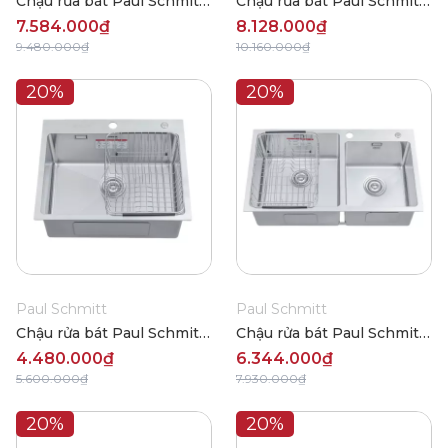
Chậu rửa bát Paul Schmitt
Chậu rửa bát Paul Schmitt
PA8250-TDA
PA8850-TD
7.584.000₫
8.128.000₫
9.480.000₫
10.160.000₫
20%
20%
Paul Schmitt
Paul Schmitt
Chậu rửa bát Paul Schmitt
Chậu rửa bát Paul Schmitt
PA6048-T
PA8045-TL
4.480.000₫
6.344.000₫
5.600.000₫
7.930.000₫
20%
20%