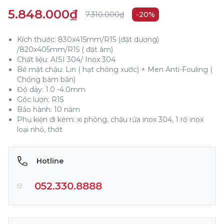
5.848.000₫
7.310.000₫
-20%
Kích thước: 830x415mm/R15 (đặt dương)
/820x405mm/R15 ( đặt âm)
Chất liệu: AISI 304/ Inox 304
Bề mặt chậu: Lin ( hạt chống xước) + Men Anti-Fouling (
Chống bám bẩn)
Độ dày: 1.0 -4.0mm
Góc lượn: R15
Bảo hành: 10 năm
Phụ kiện đi kèm: xi phông, chậu rửa inox 304, 1 rổ inox
loại nhỏ, thớt
Hotline
052.330.8888