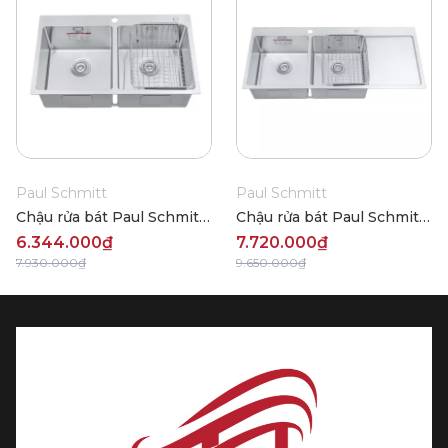
Paul Schmitt
Paul Schmitt
Chậu rửa bát Paul Schmitt
Chậu rửa bát Paul Schmitt
PA8248-T
PA11648-T
6.344.000₫
7.720.000₫
7.930.000₫
9.650.000₫