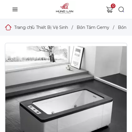
0
Trang chủ
/
Thiết Bị Vệ Sinh
/
Bồn Tắm Gemy
/
Bồn T