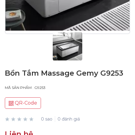
Bồn Tắm Massage Gemy G9253
MÃ SẢN PHẨM : G9253
QR-Code
0 sao
0 đánh giá
Liên hệ